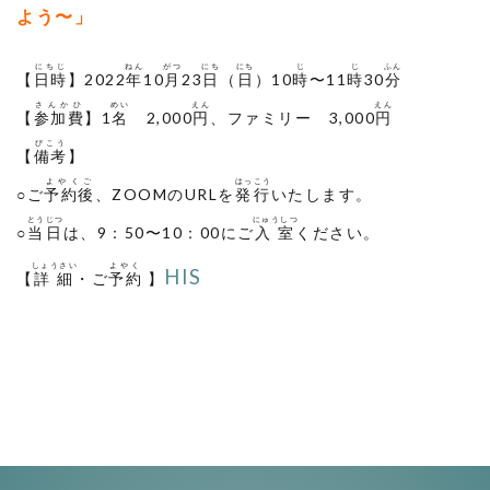
よう〜」
にちじ
ねん
がつ
にち
にち
じ
じ
ふん
【
日時
】2022
年
10
月
23
日
（
日
）10
時
〜11
時
30
分
さんかひ
めい
えん
えん
【
参加費
】1
名
2,000
円
、ファミリー 3,000
円
びこう
【
備考
】
よやくご
はっこう
○ご
予約後
、ZOOMのURLを
発行
いたします。
とうじつ
にゅうしつ
○
当日
は、9：50〜10：00にご
入室
ください。
しょうさい
よやく
HIS
【
詳細
・ご
予約
】