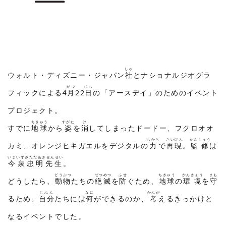
しゃ
ウォルト・ディズニー・ジャパン
社
とナショナルジオグラ
がつ
にち
フィックによる4
月
22
日
の「アースデイ」のためのイベント
プロジェクト。
ちきゅう
すがた
け
すでに
地球
から
姿
を
消
してしまったドードー、フクロオオ
ちから
さいげん
かんしゅう
カミ、オレンジヒキガエルをデジタルの
力
で
再現
。
監修
は
いまいずみただあきせんせい
今泉忠明先生
。
どうぶつ
ぜつめつ
ふせ
ちきゅう
かんきょう
まも
どうしたら、
動物
たちの
絶滅
を
防
ぐため、
地球
の
環境
を
守
じぶん
なに
かんが
るため、
自分
たちには
何
ができるのか、
考
えるきっかけと
なるイベントでした。