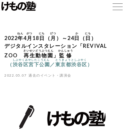
ねん
がつ
にち
げつ
か
にち
2022
年
4
月
18
日
（
月
）～24
日
（
日
）
デジタルインスタレーション「REVIVAL
さいせいどうぶつえん
かんしゅう
ZOO
再生動物園
」
監修
しぶやくみやしたこうえん
とうきょうとしぶやく
（
渋谷区宮下公園
／
東京都渋谷区
）
2022.05.07
過去のイベント・講演会